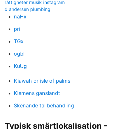
rättigheter musik instagram
d andersen plumbing
naHx
pri
TGx
ogbl
KuUg
Kiawah or isle of palms
Klemens ganslandt
Skenande tal behandling
Typisk smärtlokalisation -