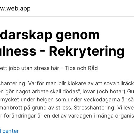
ajw.web.app
edarskap genom
lness - Rekrytering
 ett jobb utan stress här - Tips och Råd
hantering. Varför man blir klokare av att sova tillräck
 gör något arbete skall dödas”, lovar (och hotar) G
ika mycket under helgen som under veckodagarna är s
anbrott på grund av stress. Stresshantering. Vi lever
r förändringar är en del av vardagen i många organis
 center