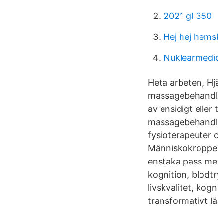
2021 gl 350
Hej hej hems
Nuklearmedic
Heta arbeten, Hj
massagebehandlin
av ensidigt elle
massagebehandlin
fysioterapeuter o
Människokroppen ä
enstaka pass med
kognition, blodtr
livskvalitet, kog
transformativt lä