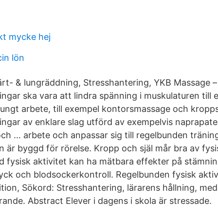
kt mycke hej
in lön
ärt- & lungräddning, Stresshantering, YKB Massage –
gar ska vara att lindra spänning i muskulaturen till
r tungt arbete, till exempel kontorsmassage och krop
gar av enklare slag utförd av exempelvis naprapate
ch … arbete och anpassar sig till regelbunden tränin
r byggd för rörelse. Kropp och själ mår bra av fysisk
 fysisk aktivitet kan ha mätbara effekter på stämnin
yck och blodsockerkontroll. Regelbunden fysisk aktivi
nition, Sökord: Stresshantering, lärarens hållning, med
rande. Abstract Elever i dagens i skola är stressade.