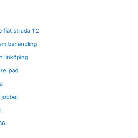
fiat strada 1 2
em behandling
n linköping
re ipad
la
 jobbet
t
66