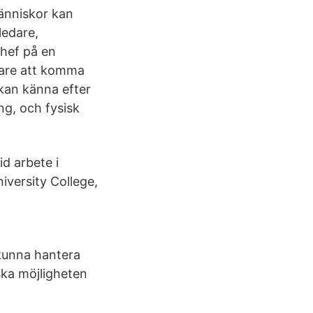
människor kan
ledare,
chef på en
tare att komma
 kan känna efter
ng, och fysisk
id arbete i
niversity College,
 kunna hantera
ska möjligheten