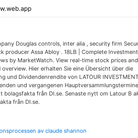
ajw.web.app
any Douglas controls, inter alia , security firm Secu
ck producer Assa Abloy . 18LB | Complete Investmen
ews by MarketWatch. View real-time stock prices an
al overview. Hier erhalten Sie eine Übersicht über die
ung und Dividendenrendite von LATOUR INVESTMEN
henden und vergangenen Hauptversammlungstermine
t bolagsfakta från DI.se. Senaste nytt om Latour B ak
akta från DI.se.
onsprocessen av claude shannon