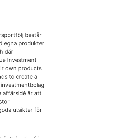
rsportfölj består
med egna produkter
h där
lue Investment
eir own products
ds to create a
at investmentbolag
affärsidé är att
stor
oda utsikter för