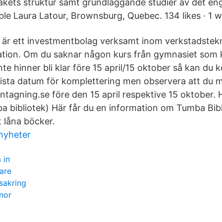
åkets struktur samt grundläggande studier av det en
ble Laura Latour, Brownsburg, Quebec. 134 likes · 1 w
s är ett investmentbolag verksamt inom verkstadstek
ion. Om du saknar någon kurs från gymnasiet som k
te hinner bli klar före 15 april/15 oktober så kan du
 sista datum för komplettering men observera att du m
ntagning.se före den 15 april respektive 15 oktober. 
 bibliotek) Här får du en information om Tumba Bib
tt låna böcker.
nyheter
 in
kare
rsakring
rnor