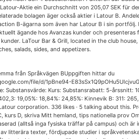
Latour-Aktie ein Durchschnitt von 205,07 SEK für de
relaterade bolagen äger också aktier i Latour B. Ande
ction B-ägarna som även har Latour B i sin portfölj.
ktuellt ägande hos Avanzas kunder och presenteras 
kunder. LaTour Bar & Grill, located in the club house,
hes, salads, sides, and appetizers.
ilemma från Språkvägen BUppgiften hittar du
e.google.com/file/d/1pBne94-E83sSx1Q9pOHu5UIcjvu
: Substansvärde: Kurs: Substansrabatt: 5-årssnitt: 10
 402,3: 19,05%: 18,84%: 24,85%: Kinnevik B: 311: 265
tour corporation. 336 likes · 5 talking about this. P
 C, kurs D, skriva Mitt hemland, tips nationella prov
aserad (alltså inga fysiska träffar på campus) och är 
av litterära texter, fördjupade studier i språkvetens