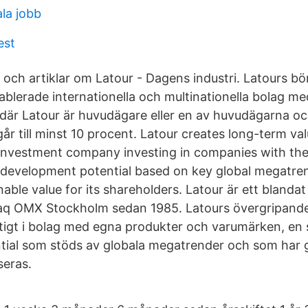
la jobb
est
 och artiklar om Latour - Dagens industri. Latours bö
tablerade internationella och multinationella bolag 
är Latour är huvudägare eller en av huvudägarna oc
år till minst 10 procent. Latour creates long-term va
 investment company investing in companies with th
 development potential based on key global megatren
able value for its shareholders. Latour är ett bland
q OMX Stockholm sedan 1985. Latours övergripande 
ktigt i bolag med egna produkter och varumärken, en 
tial som stöds av globala megatrender och som har g
seras.