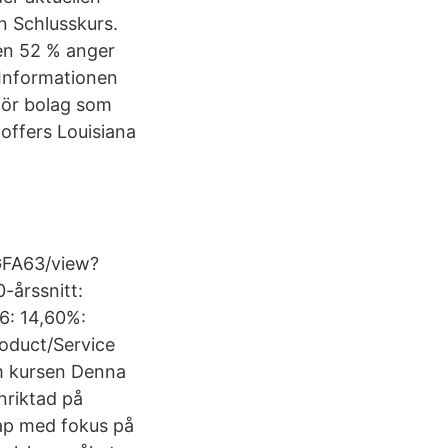
n Schlusskurs.
len 52 % anger
 Informationen
för bolag som
 offers Louisiana
GFA63/view?
-årssnitt:
,6: 14,60%:
roduct/Service
 Om kursen Denna
inriktad på
kap med fokus på