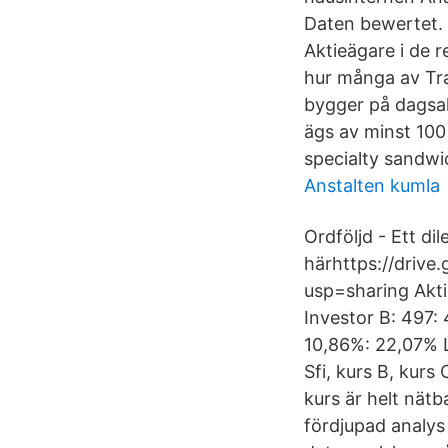
Daten bewertet. 
Aktieägare i de 
hur många av Tra
bygger på dagsa
ägs av minst 100 
specialty sandwic
Anstalten kumla
Ordföljd - Ett d
härhttps://driv
usp=sharing Aktie
Investor B: 497:
10,86%: 22,07% La
Sfi, kurs B, kurs
kurs är helt nätb
fördjupad analys 