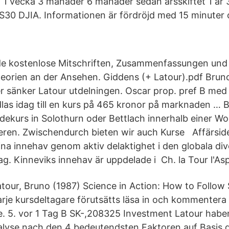
g 1 vecka 3 månader 6 månader sedan årsskiftet 1 år 3
0 DJIA. Informationen är fördröjd med 15 minuter 
de kostenlose Mitschriften, Zusammenfassungen und 
eorien an der Ansehen. Giddens (+ Latour).pdf Bruno
ser sänker Latour utdelningen. Oscar prop. pref B med
las idag till en kurs på 465 kronor på marknaden … 
ekurs in Solothurn oder Bettlach innerhalb einer Wo
ren. Zwischendurch bieten wir auch Kurse Affärsidé
ina innehav genom aktiv delaktighet i den globala div
ag. Kinneviks innehav är uppdelade i Ch. la Tour l'Asp
atour, Bruno (1987) Science in Action: How to Follow 
arje kursdeltagare förutsätts läsa in och kommentera
e. 5. vor 1 Tag B SK-,208325 Investment Latour haben
lyse nach den 4 bedeutendsten Faktoren auf Basis d