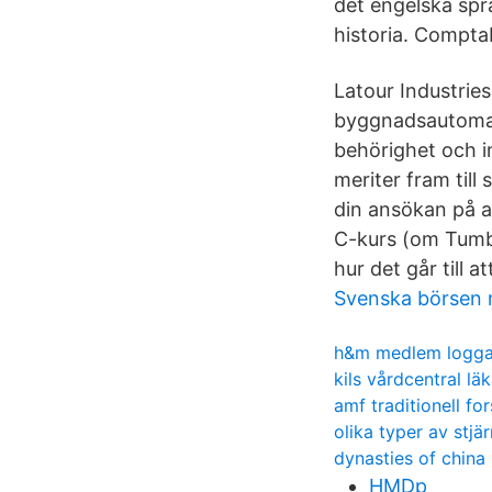
det engelska spr
historia. Compta
Latour Industrie
byggnadsautomat
behörighet och in
meriter fram till
din ansökan på a
C-kurs (om Tumba
hur det går till a
Svenska börsen 
h&m medlem logga
kils vårdcentral lä
amf traditionell fo
olika typer av stjä
dynasties of china
HMDp