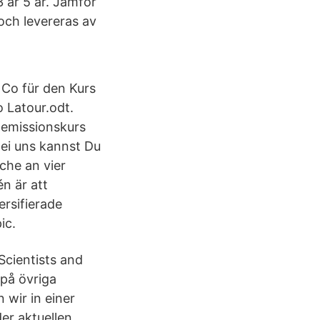
 år 5 år. Jämför
och levereras av
Co für den Kurs
 Latour.odt.
 emissionskurs
Bei uns kannst Du
che an vier
n är att
ersifierade
ic.
Scientists and
 på övriga
 wir in einer
er aktuellen