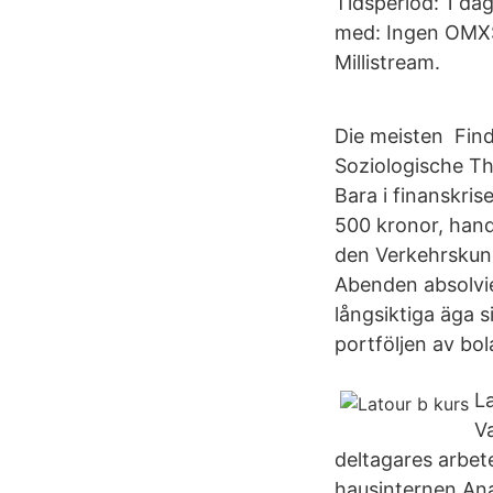
Tidsperiod: 1 da
med: Ingen OMXS3
Millistream.
Die meisten Fin
Soziologische Th
Bara i finanskri
500 kronor, hand
den Verkehrskund
Abenden absolvie
långsiktiga äga s
portföljen av bol
L
V
deltagares arbet
hausinternen Ana