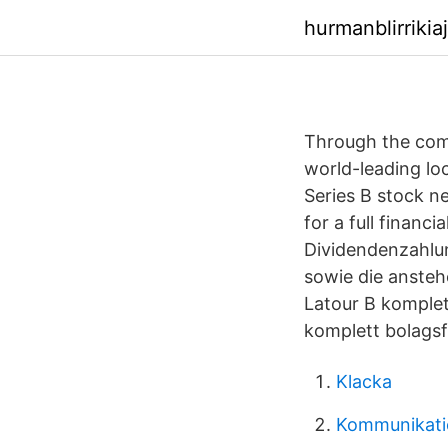
hurmanblirriki
Through the comp
world-leading lo
Series B stock n
for a full financi
Dividendenzahl
sowie die anste
Latour B komplet
komplett bolagsf
Klacka
Kommunikati