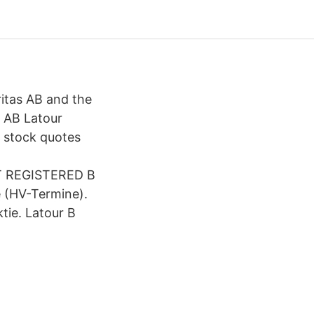
ritas AB and the
t AB Latour
d stock quotes
T REGISTERED B
 (HV-Termine).
tie. Latour B