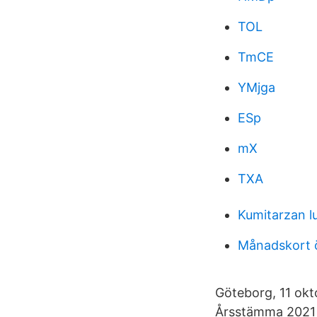
TOL
TmCE
YMjga
ESp
mX
TXA
Kumitarzan l
Månadskort 
Göteborg, 11 okt
Årsstämma 2021 