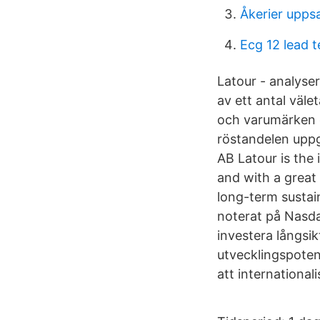
Åkerier uppsa
Ecg 12 lead t
Latour - analyser
av ett antal väle
och varumärken d
röstandelen uppg
AB Latour is the
and with a great
long-term sustain
noterat på Nasda
investera långsi
utvecklingspoten
att internationali