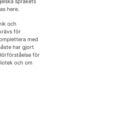
gelska språkets
as here.
nik och
rävs för
 komplettera med
åste har gjort
Hörförståelse för
liotek och om