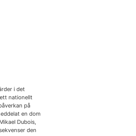
rder i det
tt nationellt
 påverkan på
meddelat en dom
 Mikael Dubois,
nsekvenser den