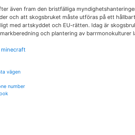
ter även fram den bristfälliga myndighetshantering
er och att skogsbruket måste utföras på ett hållbart 
ligt med artskyddet och EU-rätten. Idag är skogsbr
 markberedning och plantering av barrmonokulturer l
m minecraft
sta vägen
one number
book