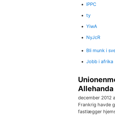
lPPC
ty
YiwA
NyJcR
Bli munk i sv
Jobb i afrika
Unionenme
Allehanda
december 2012 af
Frankrig havde g
fastlægger hjemst