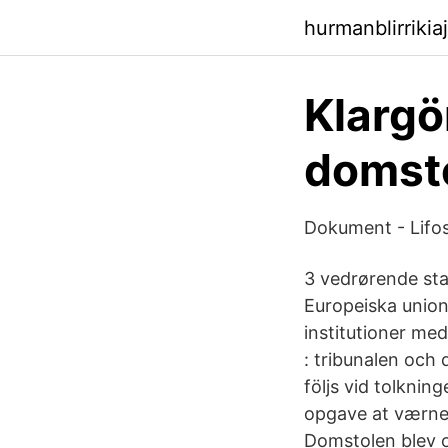
hurmanblirriki
Klargö
domsto
Dokument - Lifos
3 vedrørende sta
Europeiska unio
institutioner med
: tribunalen och 
följs vid tolknin
opgave at værne 
Domstolen blev o