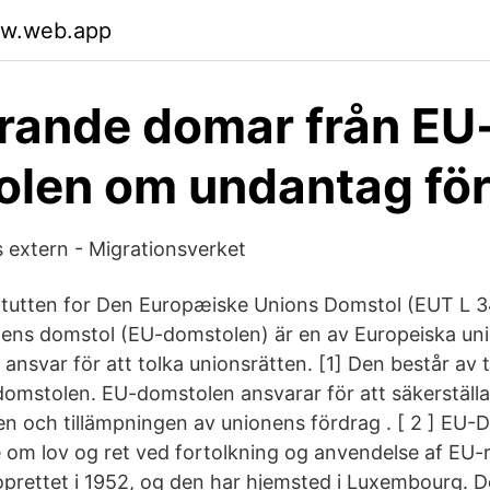
ajw.web.app
rande domar från EU
len om undantag fö
 extern - Migrationsverket
tutten for Den Europæiske Unions Domstol (EUT L 3
nens domstol (EU-domstolen) är en av Europeiska un
 ansvar för att tolka unionsrätten. [1] Den består av 
domstolen. EU-domstolen ansvarar för att säkerställa 
gen och tillämpningen av unionens fördrag . [ 2 ] EU-D
om lov og ret ved fortolkning og anvendelse af EU-r
prettet i 1952, og den har hjemsted i Luxembourg. 