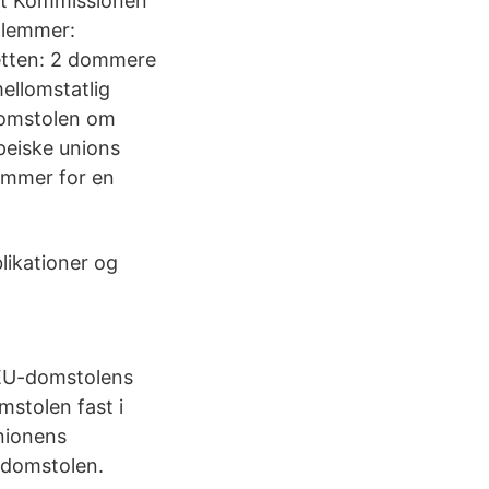
det Kommissionen
dlemmer:
etten: 2 dommere
ellomstatlig
domstolen om
peiske unions
lemmer for en
likationer og
 EU-domstolens
stolen fast i
Unionens
-domstolen.