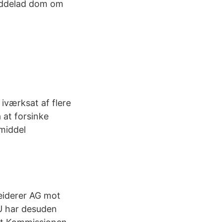
meddelad dom om
iværksat af flere
 at forsinke
middel
leiderer AG mot
EU har desuden