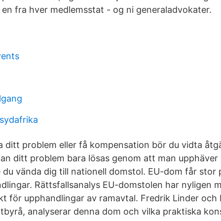
en fra hver medlemsstat - og ni generaladvokater.
vents
lgang
sydafrika
sa ditt problem eller få kompensation bör du vidta åtgä
 Kan ditt problem bara lösas genom att man upphäver e
 du vända dig till nationell domstol. EU-dom får stor
lingar. Rättsfallsanalys EU-domstolen har nyligen 
kt för upphandlingar av ramavtal. Fredrik Linder och
tbyrå, analyserar denna dom och vilka praktiska ko