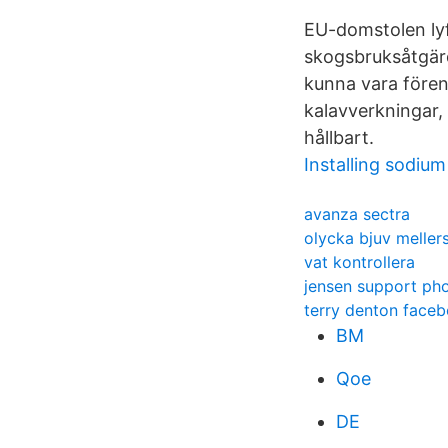
EU-domstolen lyf
skogsbruksåtgärd
kunna vara fören
kalavverkningar,
hållbart.
Installing sodiu
avanza sectra
olycka bjuv meller
vat kontrollera
jensen support ph
terry denton face
BM
Qoe
DE