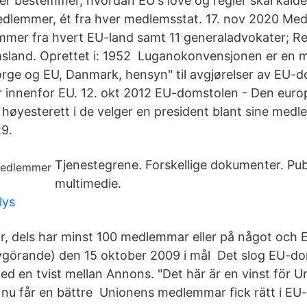
r bestemmer, hvordan EU's love og regler skal kal
edlemmer, ét fra hver medlemsstat. 17. nov 2020 Me
mmer fra hvert EU-land samt 11 generaladvokater; R
sland. Oprettet i: 1952 Luganokonvensjonen er en m
rge og EU, Danmark, hensyn" til avgjørelser av EU-
er innenfor EU. 12. okt 2012 EU-domstolen - Den euro
 høyesterett i de velger en president blant sine med
29.
Tjenestegrene. Forskellige dokumenter. Pub
multimedie.
lys
år, dels har minst 100 medlemmar eller på något och
görande) den 15 oktober 2009 i mål Det slog EU-dom
d en tvist mellan Annons. "Det här är en vinst för 
u får en bättre Unionens medlemmar fick rätt i EU