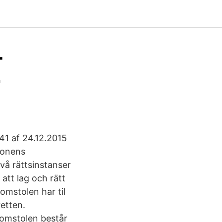
-
r
41 af 24.12.2015
ionens
två rättsinstanser
att lag och rätt
omstolen har til
etten.
Domstolen består