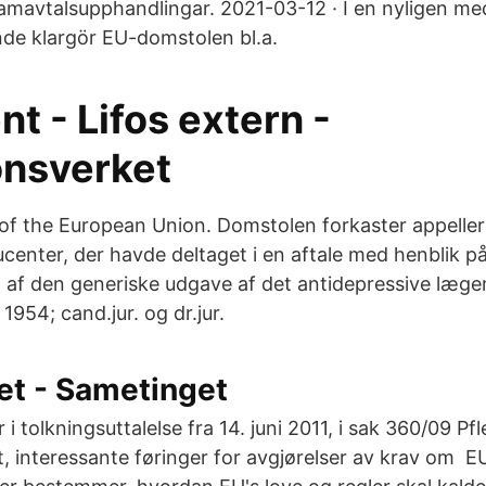
ramavtalsupphandlingar. 2021-03-12 · I en nyligen 
de klargör EU-domstolen bl.a.
 - Lifos extern -
onsverket
 of the European Union. Domstolen forkaster appeller 
enter, der havde deltaget i en aftale med henblik på
af den generiske udgave af det antidepressive læge
1954; cand.jur. og dr.jur.
et - Sametinget
i tolkningsuttalelse fra 14. juni 2011, i sak 360/09 Pf
, interessante føringer for avgjørelser av krav om 