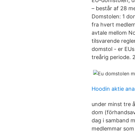
EU-domstolen, de
– består af 28 m
Domstolen: 1 do
fra hvert medlem
avtale mellom No
tilsvarende regl
domstol - er EUs
treårig periode. 
Hoodin aktie ana
under minst tre 
dom (förhandsav
dag i samband me
medlemmar som n