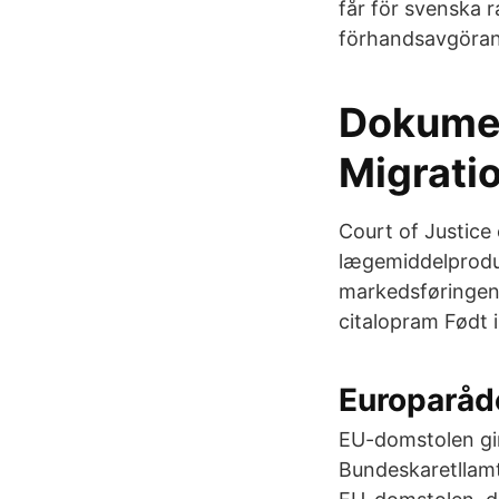
får för svenska 
förhandsavgöran
Dokument
Migrati
Court of Justice
lægemiddelproduc
markedsføringen 
citalopram Født i 
Europaråd
EU-domstolen gir 
Bundeskaretllamt