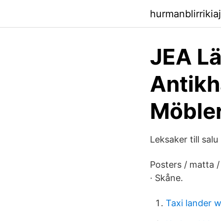
hurmanblirriki
JEA Lä
Antikh
Möble
Leksaker till salu
Posters / matta /
· Skåne.
Taxi lander 