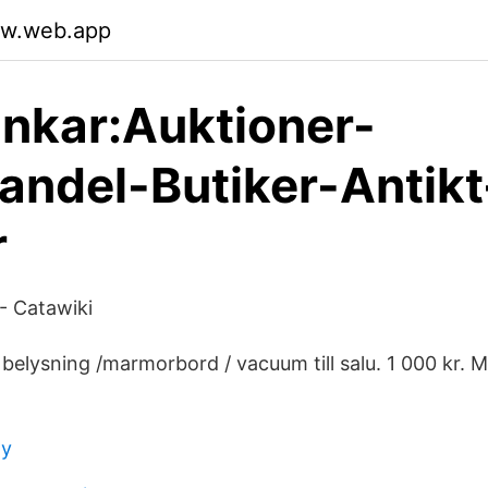
ajw.web.app
nkar:Auktioner-
andel-Butiker-Antikt
r
 - Catawiki
 belysning /marmorbord / vacuum till salu. 1 000 kr. 
wy