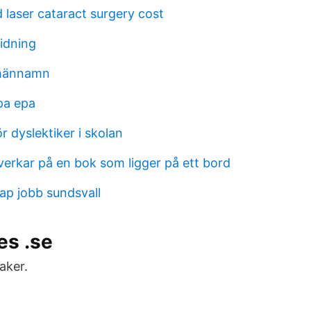
laser cataract surgery cost
tidning
omännamn
pa epa
r dyslektiker i skolan
 verkar på en bok som ligger på ett bord
ap jobb sundsvall
es .se
aker.