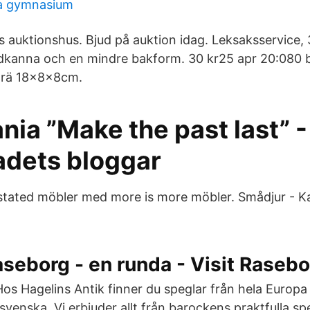
ra gymnasium
 auktionshus. Bjud på auktion idag. Leksaksservice, 3
dkanna och en mindre bakform. 30 kr25 apr 20:080 
 trä 18x8x8cm.
ia ”Make the past last” -
adets bloggar
stated möbler med more is more möbler. Smådjur - Ka
aseborg - en runda - Visit Raseb
. Hos Hagelins Antik finner du speglar från hela Europ
 svenska. Vi erbjuder allt från barockens praktfulla spe