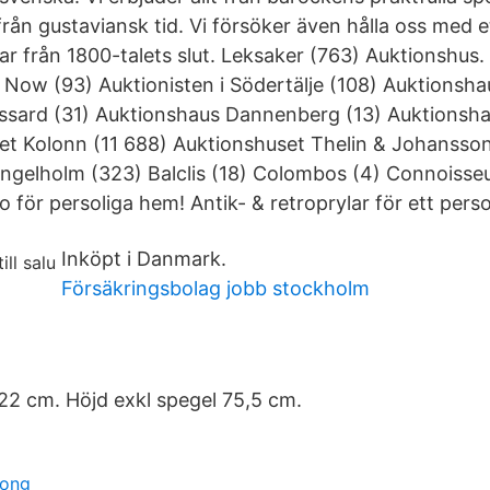
rån gustaviansk tid. Vi försöker även hålla oss med et
lar från 1800-talets slut. Leksaker (763) Auktionshus.
 Now (93) Auktionisten i Södertälje (108) Auktionsha
ssard (31) Auktionshaus Dannenberg (13) Auktionsha
et Kolonn (11 688) Auktionshuset Thelin & Johansso
ngelholm (323) Balclis (18) Colombos (4) Connoisse
o för persoliga hem! Antik- & retroprylar för ett pers
Inköpt i Danmark.
Försäkringsbolag jobb stockholm
22 cm. Höjd exkl spegel 75,5 cm.
song