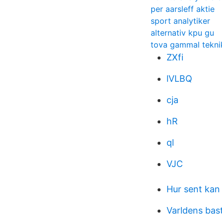
per aarsleff aktie
sport analytiker
alternativ kpu gu
tova gammal teknik
ZXfi
lVLBQ
cja
hR
ql
VJC
Hur sent kan
Varldens bast