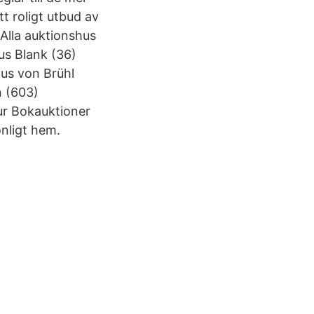
t roligt utbud av
 Alla auktionshus
us Blank (36)
us von Brühl
n (603)
ur Bokauktioner
onligt hem.