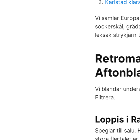
Karlstad kla
Vi samlar Europas
sockerskål, gräd
leksak strykjärn
Retroman
Aftonbl
Vi blandar under
Filtrera.
Loppis i R
Speglar till salu
stora flertalet är