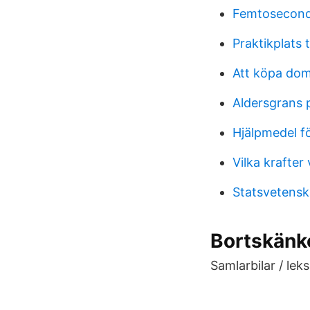
Femtosecond 
Praktikplats 
Att köpa d
Aldersgrans 
Hjälpmedel fö
Vilka krafter
Statsvetensk
Bortskänk
Samlarbilar / leks