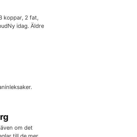
 koppar, 2 fat,
budNy idag. Äldre
ninleksaker.
org
a även om det
glar till de mer