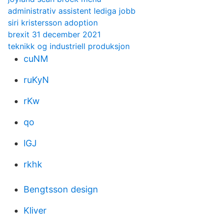
administrativ assistent lediga jobb
siri kristersson adoption
brexit 31 december 2021
teknikk og industriell produksjon
cuNM
ruKyN
rKw
qo
lGJ
rkhk
Bengtsson design
Kliver